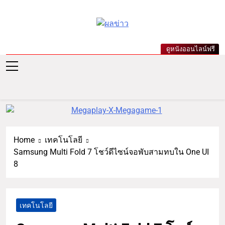
ผลข่าว.com
ข่าววันนี้ ข่าวล่าสุด ข่าวบันเทิง
ดูหนังออนไลน์ฟรี
เกาะกระแสดารา ข่าวกีฬารอบ
โลก เลขเด็ดหวยดัง ตรวจหวย
Home
เทคโนโลยี
Samsung Multi Fold 7 โชว์ดีไซน์จอพับสามทบใน One UI
8
เทคโนโลยี