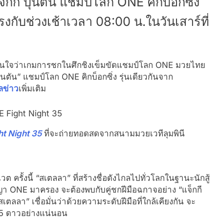
็กกี บุนตัน แชมป์โลก ONE คิกบ็อกซิ่ง
งกับช่วงเช้าเวลา 08:00 น.ในวันเสาร์ที่
ย มั่นใจว่าเกมการชกในศึกชิงเข็มขัดแชมป์โลก ONE มวยไทย
ี บุนตัน” แชมป์โลก ONE คิกบ็อกซิ่ง รุ่นเดียวกันจาก
ลข่าว
เพิ่มเติม
t Night 35
ที่จะถ่ายทอดสดจากสนามมวยเวทีลุมพินี
ครั้งนี้ “สเตลลา” ที่สร้างชื่อดังไกลไปทั่วโลกในฐานะนักสู้
ญญา ONE มาครอง จะต้องพบกับคู่ชกฝีมือฉกาจอย่าง “แจ็กกี
ง “สเตลลา” เชื่อมั่นว่าด้วยความระดับฝีมือที่ใกล้เคียงกัน จะ
 5 ดาวอย่างแน่นอน