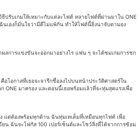
้วิธีปรับเกมให้เหมาะกับแต่ละไฟต์ หลายไฟต์ที่ผ่านมาใน ONE
ันเองก็มั่นใจว่ามีดีไม่แพ้กัน ทำให้ไฟต์นี้ยิ่งน่าจับตามอง
ม่ว่าผลการแข่งขันจะออกมาอย่างไร แฟน ๆ จะได้ชมเกมการชก
้ คือโอกาสที่เธอจะจารึกชื่อลงไปบนหน้าประวัติศาสตร์ใน
ONE มาครอง และตอนนี้เธอพร้อมแล้วที่จะทุ่มสุดแรงเพื่อ
ึ่ง แต่ต้องพร้อมทุกด้าน ฉันทุ่มเทเต็มที่เหมือนทุกไฟต์ เพื่อ
สังเวียน ฉันจะโฟกัส 100 เปอร์เซ็นต์และโชว์สิ่งที่ได้จากการซ้อม