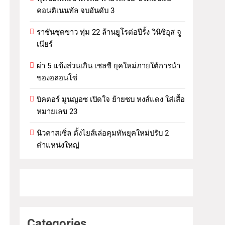
คอนติเนนทัล จบอันดับ 3
ราชันชุดขาว ทุ่ม 22 ล้านยูโรต่อปีรั้ง วินิซิอุส จู
เนียร์
ผ่า 5 แข้งส่วนเกิน เชลซี ยุคใหม่ภายใต้การนำ
ของอลอนโซ่
บิคตอร์ มูนญอซ เปิดใจ ย้ายซบ หงส์แดง ใส่เสื้อ
หมายเลข 23
นิวคาสเซิ่ล ตั้งไยส์เล่อคุมทัพยุคใหม่ปรับ 2
ตำแหน่งใหญ่
Categories