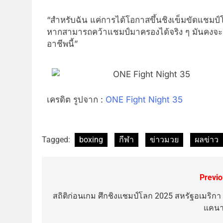
“สำหรับฉัน แค่การได้โอกาสขึ้นชิงเข็มขัดแชมป์โ
หากสามารถคว้าแชมป์มาครองได้จริง ๆ มันคงจะเป็
อาชีพนี้”
เครดิต รูปจาก :
ONE Fight Night 35
Tagged:
boxing
กีฬา
ข่าวมวย
ผลข่าว
Previo
สถิติก่อนเกม ศึกชิงแชมป์โลก 2025 สหรัฐอเมริกา
แคน