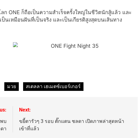
ลก ONE ก็ถือเป็นความสำเร็จครั้งใหญ่ในชีวิตนักสู้แล้ว และ
นเหมือนฝันที่เป็นจริง และเป็นเกียรติสูงสุดบนเส้นทาง
มวย
สเตลลา เฮเมตซ์เบอร์เกอร์
us:
Next:
 พบ
ขยี้ตารัวๆ 3 รอบ ตั๊กแตน ชลดา เปิดภาพล่าสุดหน้า
าดา
เข้าที่แล้ว