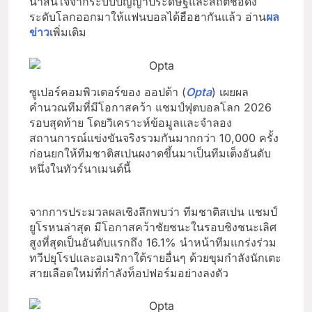
น่าสนใจจากระบบปัญญาประดิษฐ์และสถิติชื่อดัง
ระดับโลกออกมาให้แฟนบอลได้ฮือฮากันแล้ว อ่าน
ผล
ข่าว
เพิ่มเติม
ซูเปอร์คอมพิวเตอร์ของ ออปต้า (
Opta
) เผยผล
คำนวณทีมที่มีโอกาสคว้า แชมป์ฟุตบอลโลก 2026
รอบสุดท้าย โดยวิเคราะห์ข้อมูลและจำลอง
สถานการณ์แข่งขันจริงรวมกันมากกว่า 10,000 ครั้ง
ก่อนยกให้ทีมชาติสเปนผงาดขึ้นมาเป็นทีมเต็งอันดับ
หนึ่งในทัวร์นาเมนต์นี้
จากการประมวลผลเชิงลึกพบว่า ทีมชาติสเปน แชมป์
ยูโรหนล่าสุด มีโอกาสคว้าชัยชนะในรอบชิงชนะเลิศ
สูงที่สุดเป็นอันดับแรกถึง 16.1% นำหน้าทีมแกร่งร่วม
ทวีปยุโรปและอเมริกาใต้รายอื่นๆ ด้วยขุมกำลังนักเตะ
สายเลือดใหม่ที่กำลังท็อปฟอร์มอย่างลงตัว