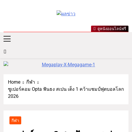
ผลข่าว.com
ข่าววันนี้ ข่าวล่าสุด ข่าวบันเทิง
ดูหนังออนไลน์ฟรี
เกาะกระแสดารา ข่าวกีฬารอบ
โลก เลขเด็ดหวยดัง ตรวจหวย
Home
กีฬา
ซูเปอร์คอม Opta ฟันธง สเปน เต็ง 1 คว้าแชมป์ฟุตบอลโลก
2026
กีฬา