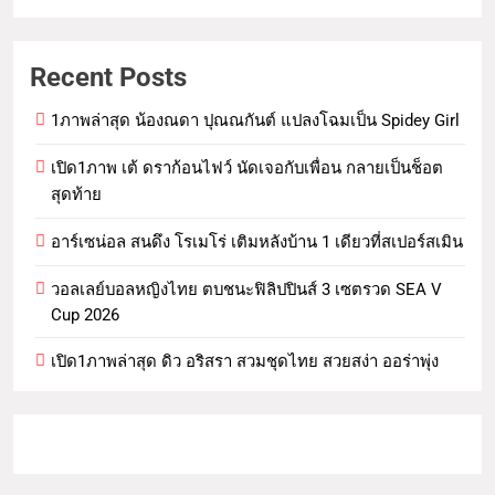
Recent Posts
1ภาพล่าสุด น้องณดา ปุณณกันต์ แปลงโฉมเป็น Spidey Girl
เปิด1ภาพ เต้ ดราก้อนไฟว์ นัดเจอกับเพื่อน กลายเป็นช็อต
สุดท้าย
อาร์เซน่อล สนดึง โรเมโร่ เติมหลังบ้าน 1 เดียวที่สเปอร์สเมิน
วอลเลย์บอลหญิงไทย ตบชนะฟิลิปปินส์ 3 เซตรวด SEA V
Cup 2026
เปิด1ภาพล่าสุด ดิว อริสรา สวมชุดไทย สวยสง่า ออร่าพุ่ง